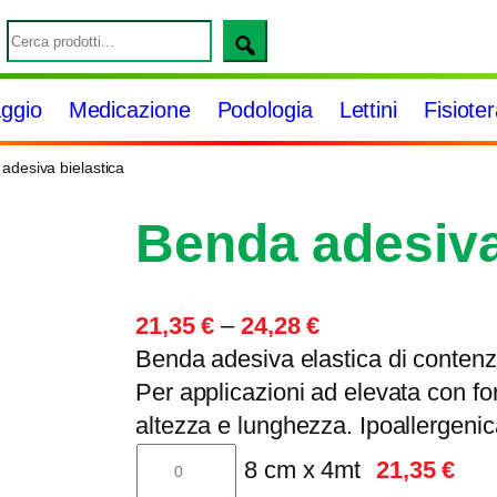
S
e
a
ggio
Medicazione
Podologia
Lettini
Fisiote
r
c
adesiva bielastica
h
Benda adesiva
F
21,35
€
–
24,28
€
a
Benda adesiva elastica di contenzi
s
Per applicazioni ad elevata con for
c
altezza e lunghezza. Ipoallergenic
i
TB045-
8 cm x 4mt
21,35
€
a
BENDA