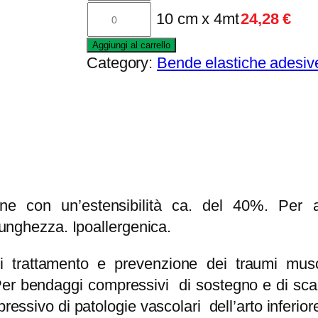
TB046
d
ADESIVA
10 cm x 4mt
24,28
€
–
i
BIELASTICA
Aggiungi al carrello
BENDA
p
–
Category:
Bende elastiche adesiv
ADESIVA
r
8
BIELASTICA
e
cm
–
z
x
10
z
4
cm
o
mt
x
:
quantità
4
one con un’estensibilità ca. del 40%. Per a
d
mt
 lunghezza. Ipoallergenica.
a
quantità
2
i trattamento e prevenzione dei traumi muscol
1
 Per bendaggi compressivi di sostegno e di scari
,
ressivo di patologie vascolari dell’arto inferior
3