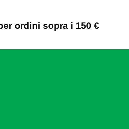
a
a
11,59 €
9
per ordini sopra i 150 €