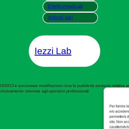
Ellettromedicali
Articoli vari
Iezzi Lab
/2013 e successive modificazioni circa la pubblicità sanitaria relativa ai d
clusivamente riservate agli operatori professionali.
Per fornire 
e/o accedere 
permetterà d
sito. Non ac
caratteristic