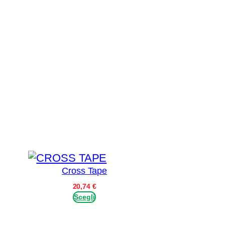
Cross Tape
ascia
20,74
€
i
Scegli
rezzo:
a
,77 €