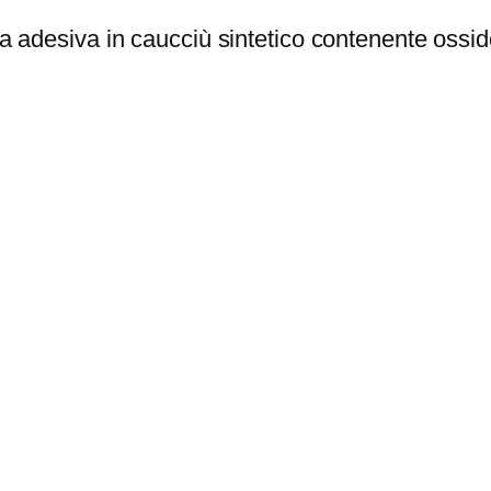
5
desiva in caucciù sintetico contenente ossido
€
a
2
4
,
2
8
€