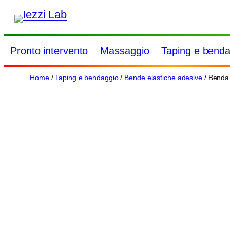
Vai
al
contenuto
Pronto intervento
Massaggio
Taping e benda
Home
/
Taping e bendaggio
/
Bende elastiche adesive
/ Benda 