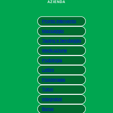
AZIENDA
Pronto intervento
Massaggio
Taping e bendaggio
Medicazione
Podologia
Lettini
Fisioterapia
Tutori
Integratori
Borse