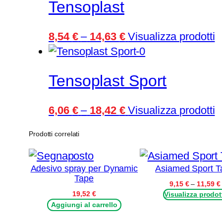
Tensoplast
Fascia
8,54
€
–
14,63
€
Visualizza prodotti
di
prezzo:
Tensoplast Sport
da
8,54 €
Fascia
a
6,06
€
–
18,42
€
Visualizza prodotti
di
14,63 €
Prodotti correlati
prezzo:
da
6,06 €
Adesivo spray per Dynamic
Asiamed Sport T
Tape
a
9,15
€
–
11,59
€
19,52
€
Visualizza prodot
18,42 €
Aggiungi al carrello