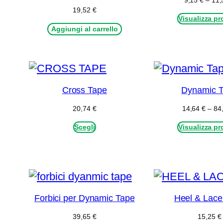
9,15
€
–
11
19,52
€
Visualizza pr
Aggiungi al carrello
Cross Tape
Dynamic 
20,74
€
14,64
€
–
84
Scegli
Visualizza pr
Forbici per Dynamic Tape
Heel & Lace
39,65
€
15,25
€