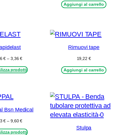
da
Aggiungi al carrello
4,82 €
a
9,74 €
apidelast
Rimuovi tape
Fascia
56
€
–
3,36
€
19,22
€
di
lizza prodotti
prezzo:
Aggiungi al carrello
da
2,56 €
a
3,36 €
al Bsn Medical
Fascia
33
€
–
9,60
€
di
Stulpa
lizza prodotti
prezzo: