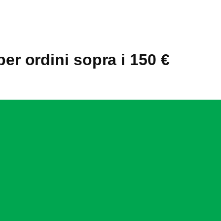
10,37 €
a
12,81 €
per ordini sopra i 150 €