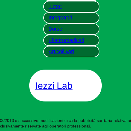
Tutori
Integratori
Borse
Ellettromedicali
Articoli vari
Iezzi Lab
/2013 e successive modificazioni circa la pubblicità sanitaria relativa ai d
clusivamente riservate agli operatori professionali.