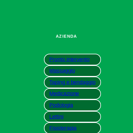
AZIENDA
Pronto intervento
Massaggio
Taping e bendaggio
Medicazione
Podologia
Lettini
Fisioterapia