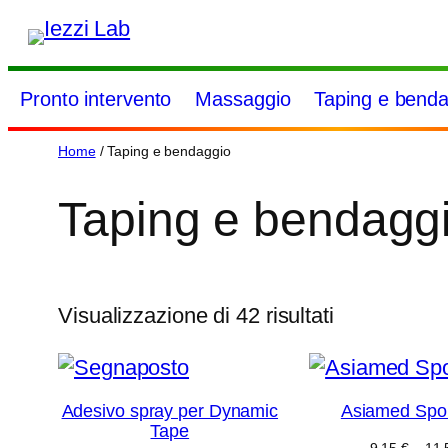
Vai
al
contenuto
Pronto intervento
Massaggio
Taping e benda
Home
/ Taping e bendaggio
Taping e bendagg
Visualizzazione di 42 risultati
Adesivo spray per Dynamic
Asiamed Spor
Tape