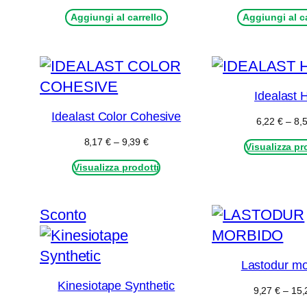
Aggiungi al carrello
Aggiungi al ca
Idealast H
Idealast Color Cohesive
6,22
€
–
8,
Fascia
8,17
€
–
9,39
€
Visualizza pr
di
Visualizza prodotti
prezzo:
da
8,17 €
a
Prodotto
Sconto
9,39 €
in
offerta
Lastodur mo
Kinesiotape Synthetic
9,27
€
–
15