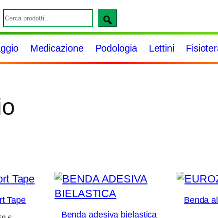
S
e
a
ggio
Medicazione
Podologia
Lettini
Fisiote
r
c
h
io
t Tape
Benda all
Benda adesiva bielastica
Fascia