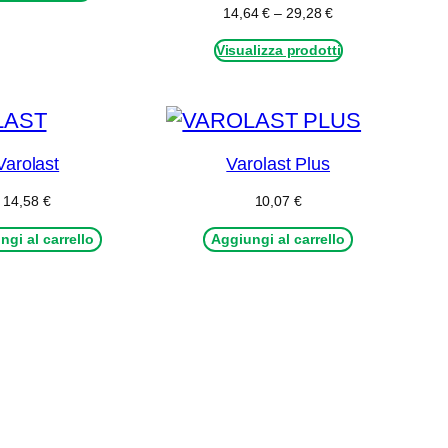
da
Fascia
14,64
€
–
29,28
€
4,33 €
di
a
Visualizza prodotti
prezzo:
9,60 €
da
14,64 €
a
29,28 €
Varolast
Varolast Plus
14,58
€
10,07
€
ngi al carrello
Aggiungi al carrello