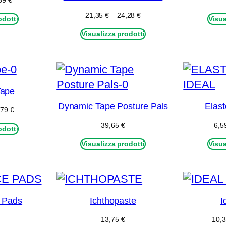
,59
€
di
Fascia
21,35
€
–
24,28
€
odotti
prezzo:
Visua
di
da
Visualizza prodotti
prezzo:
9,15 €
da
a
21,35 €
11,59 €
a
24,28 €
Tape
Dynamic Tape Posture Pals
Elast
Fascia
,79
€
di
39,65
€
6,5
odotti
prezzo:
da
Visualizza prodotti
Visua
14,64 €
a
84,79 €
 Pads
Ichthopaste
I
13,75
€
10,