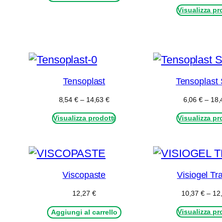
Visualizza pr
Tensoplast
Tensoplast 
Fascia
8,54
€
–
14,63
€
6,06
€
–
18
di
Visualizza prodotti
prezzo:
Visualizza pr
da
8,54 €
a
14,63 €
Viscopaste
Visiogel T
12,27
€
10,37
€
–
12
Visualizza pr
Aggiungi al carrello