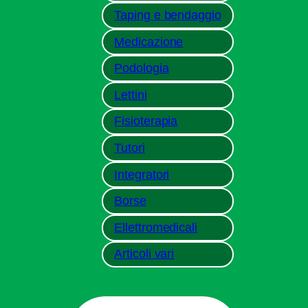
Taping e bendaggio
Medicazione
Podologia
Lettini
Fisioterapia
Tutori
Integratori
Borse
Ellettromedicali
Articoli vari