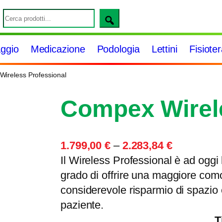
S
e
a
ggio
Medicazione
Podologia
Lettini
Fisiote
r
c
ireless Professional
h
Compex Wirele
F
1.799,00
€
–
2.283,84
€
a
Il Wireless Professional è ad oggi l
s
grado di offrire una maggiore comodi
c
considerevole risparmio di spazio 
i
paziente.
a
T