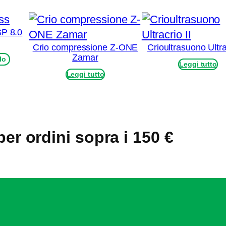
P 8.0
Crio compressione Z-ONE
Crioultrasuono Ultra
Zamar
lo
Leggi tutto
Leggi tutto
per ordini sopra i 150 €