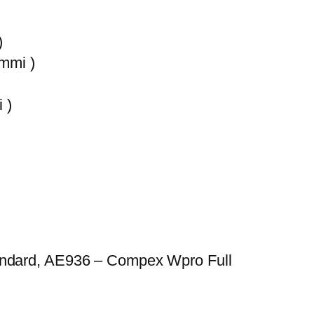
)
ammi )
 )
dard, AE936 – Compex Wpro Full