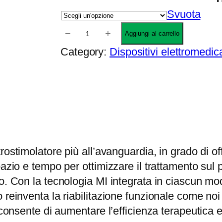
d
Svuota
i
C
−
+
Aggiungi al carrello
p
o
Category:
Dispositivi elettromedica
r
m
e
p
z
e
z
x
o
W
:
i
d
r
trostimolatore più all’avanguardia, in grado di of
a
e
azio e tempo per ottimizzare il trattamento sul p
1
l
o. Con la tecnologia MI integrata in ciascun mod
.
e
o reinventa la riabilitazione funzionale come n
7
s
 consente di aumentare l’efficienza terapeutica 
9