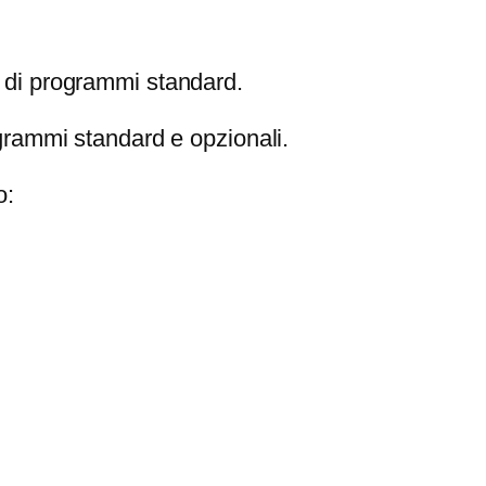
a
n
€
t
o di programmi standard.
i
t
grammi standard e opzionali.
à
o: