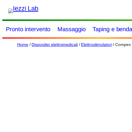
Vai
al
contenuto
Pronto intervento
Massaggio
Taping e benda
Home
/
Dispositivi elettromedicali
/
Elettrostimolatori
/ Compex W