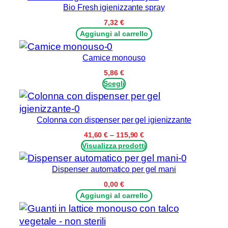
Bio Fresh igienizzante spray
7,32
€
Aggiungi al carrello
Camice monouso
5,86
€
Scegli
Colonna con dispenser per gel igienizzante
Fascia
41,60
€
–
115,90
€
di
Visualizza prodotti
prezzo:
da
Dispenser automatico per gel mani
41,60 €
a
0,00
€
115,90 €
Aggiungi al carrello