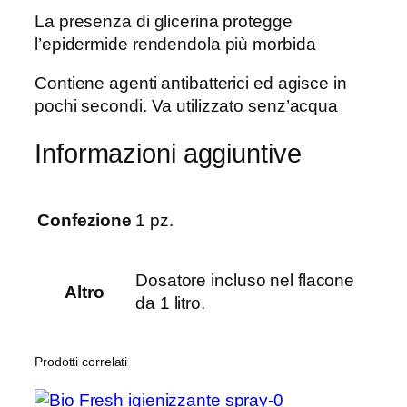
La presenza di glicerina protegge
€
l’epidermide rendendola più morbida
a
4
Contiene agenti antibatterici ed agisce in
2
pochi secondi. Va utilizzato senz’acqua
,
7
Informazioni aggiuntive
0
€
Confezione
1 pz.
Dosatore incluso nel flacone
Altro
da 1 litro.
Prodotti correlati