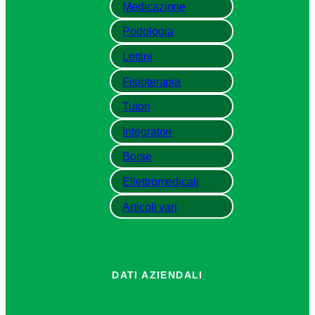
Medicazione
Podologia
Lettini
Fisioterapia
Tutori
Integratori
Borse
Ellettromedicali
Articoli vari
DATI AZIENDALI