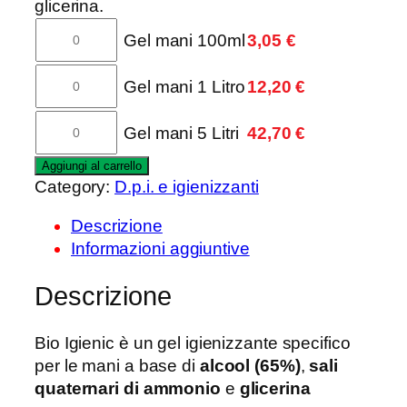
c
glicerina.
i
Gel
Gel mani 100ml
3,05
€
a
mani
d
Bio
Gel
Gel mani 1 Litro
12,20
€
i
Igienic
mani
p
100
Bio
Gel
Gel mani 5 Litri
42,70
€
r
ml
Igienic
mani
e
quantità
1
Bio
Aggiungi al carrello
Category:
D.p.i. e igienizzanti
z
Litro
Igienic
z
quantità
5
Descrizione
o
Litri
Informazioni aggiuntive
:
quantità
d
Descrizione
a
3
Bio Igienic è un gel igienizzante specifico
,
per le mani a base di
alcool (65%)
,
sali
0
quaternari di ammonio
e
glicerina
5