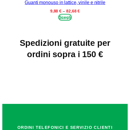
Guanti monouso in lattice, vinile e nitrile
Fascia
9,88
€
–
82,68
€
di
Scegli
prezzo:
da
9,88 €
a
Spedizioni gratuite per
82,68 €
ordini sopra i 150 €
ORDINI TELEFONICI E SERVIZIO CLIENTI