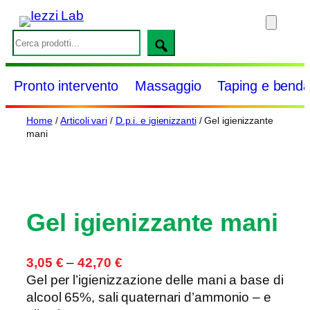
Vai
al
S
contenuto
e
a
Pronto intervento
Massaggio
Taping e benda
r
c
Home
/
Articoli vari
/
D.p.i. e igienizzanti
/ Gel igienizzante
h
mani
Gel igienizzante mani
F
3,05
€
–
42,70
€
a
Gel per l’igienizzazione delle mani a base di
s
alcool 65%, sali quaternari d’ammonio – e