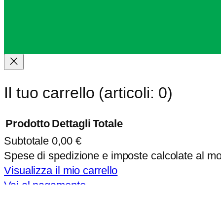
Il tuo carrello
(articoli: 0)
Prodotto
Dettagli
Totale
Subtotale
0,00 €
Prodotti
Spese di spedizione e imposte calcolate al 
nel
Visualizza il mio carrello
Vai al pagamento
carrello