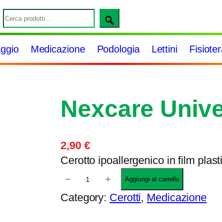
S
e
a
ggio
Medicazione
Podologia
Lettini
Fisiote
r
c
h
Nexcare Unive
2,90
€
Cerotto ipoallergenico in film plas
N
−
+
Aggiungi al carrello
e
Category:
Cerotti
, 
Medicazione
x
c