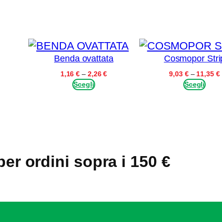
n
t
i
t
Benda ovattata
Cosmopor Stri
à
Fascia
Fascia
1,16
€
–
2,26
€
9,03
€
–
11,35
€
di
di
Scegli
Scegli
prezzo:
prezzo:
da
da
8,85 €
1,16 €
a
a
12,08 €
2,26 €
per ordini sopra i 150 €