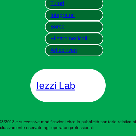
Tutori
Integratori
Borse
Ellettromedicali
Articoli vari
Iezzi Lab
/2013 e successive modificazioni circa la pubblicità sanitaria relativa ai d
clusivamente riservate agli operatori professionali.