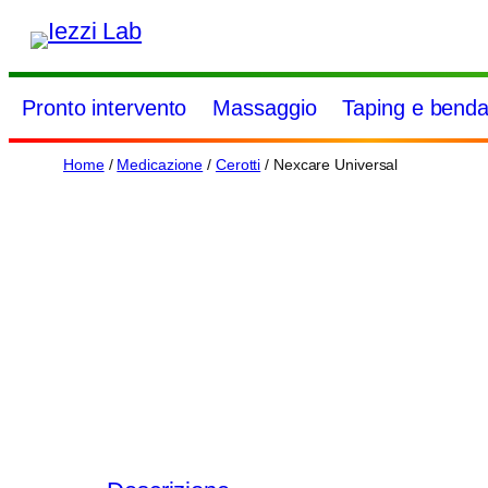
Vai
al
contenuto
Pronto intervento
Massaggio
Taping e benda
Home
/
Medicazione
/
Cerotti
/ Nexcare Universal