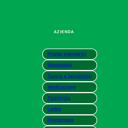
AZIENDA
Pronto intervento
Massaggio
Taping e bendaggio
Medicazione
Podologia
Lettini
Fisioterapia