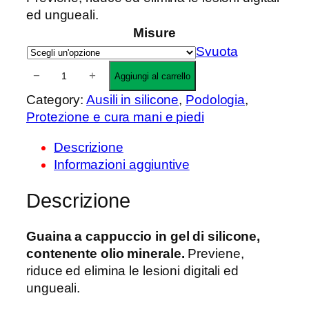
ed ungueali.
Misure
Svuota
P
−
+
Aggiungi al carrello
r
Category:
Ausili in silicone
, 
Podologia
, 
o
Protezione e cura mani e piedi
t
e
Descrizione
z
Informazioni aggiuntive
i
o
Descrizione
n
e
Guaina a cappuccio in gel di silicone,
d
contenente olio minerale.
Previene,
i
riduce ed elimina le lesioni digitali ed
t
ungueali.
a