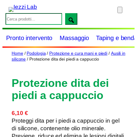
Vai
al
S
contenuto
e
a
Pronto intervento
Massaggio
Taping e benda
r
c
Home
/
Podologia
/
Protezione e cura mani e piedi
/
Ausili in
h
silicone
/ Protezione dita dei piedi a cappuccio
Protezione dita dei
piedi a cappuccio
6,10
€
Proteggi dita per i piedi a cappuccio in gel
di silicone, contenente olio minerale.
Previene, riduce ed elimina le lesioni digitali