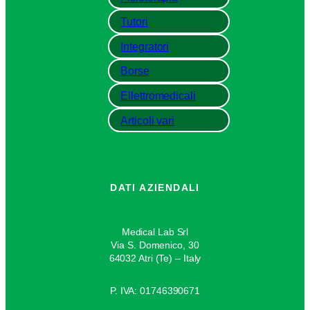
Tutori
Integratori
Borse
Ellettromedicali
Articoli vari
DATI AZIENDALI
Medical Lab Srl
Via S. Domenico, 30
64032 Atri (Te) – Italy
P. IVA: 01746390671