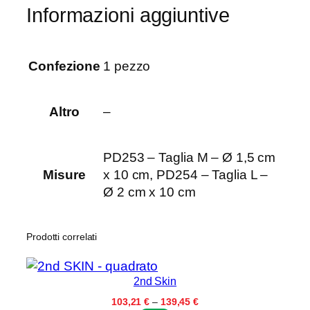
d
Informazioni aggiuntive
e
i
p
Confezione
1 pezzo
i
e
d
Altro
–
i
a
c
PD253 – Taglia M – Ø 1,5 cm
a
Misure
x 10 cm, PD254 – Taglia L –
p
Ø 2 cm x 10 cm
p
u
Prodotti correlati
c
c
i
2nd Skin
o
Fascia
103,21
€
–
139,45
€