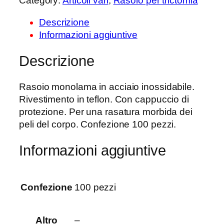
Category:
Articoli vari
, 
Rasoio per trictomia
s
o
Descrizione
i
Informazioni aggiuntive
o
p
Descrizione
e
r
Rasoio monolama in acciaio inossidabile.
t
Rivestimento in teflon. Con cappuccio di
r
protezione. Per una rasatura morbida dei
i
peli del corpo. Confezione 100 pezzi.
c
o
Informazioni aggiuntive
t
o
m
Confezione
100 pezzi
i
a
q
Altro
–