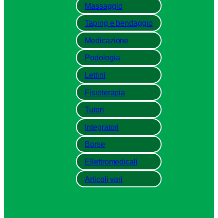
Massaggio
Taping e bendaggio
Medicazione
Podologia
Lettini
Fisioterapia
Tutori
Integratori
Borse
Ellettromedicali
Articoli vari