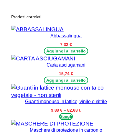
u
a
n
Prodotti correlati
t
i
Abbassalingua
t
7,32
€
à
Aggiungi al carrello
Carta asciugamani
15,74
€
Aggiungi al carrello
Guanti monouso in lattice, vinile e nitrile
Fascia
9,88
€
–
82,68
€
di
Scegli
prezzo:
da
Maschere di protezione in carbonio