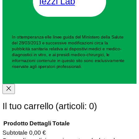
Iezzi Lab
In ottemperanza elle linee guida del Ministero della Salute
del 28/03/2013 e successive modificazioni circa la
pubblicità sanitaria relativa ai dispositivi medici e medico-
diagnostici in vitro, e ai presidi medico-chirurgici, le
informazioni contenute in questo sito sono esclusivamente
riservate agli operatori professionali.
Il tuo carrello
(articoli: 0)
Prodotto
Dettagli
Totale
Subtotale
0,00 €