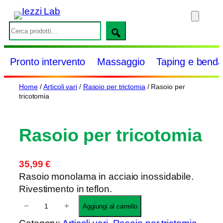
Vai
al
S
contenuto
e
a
Pronto intervento
Massaggio
Taping e benda
r
c
Home
/
Articoli vari
/
Rasoio per trictomia
/ Rasoio per
h
tricotomia
Rasoio per tricotomia
35,99
€
Rasoio monolama in acciaio inossidabile.
Rivestimento in teflon.
R
−
+
Aggiungi al carrello
a