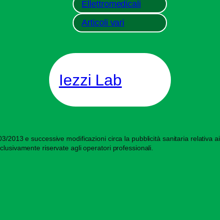
Ellettromedicali
Articoli vari
Iezzi Lab
/2013 e successive modificazioni circa la pubblicità sanitaria relativa ai d
clusivamente riservate agli operatori professionali.