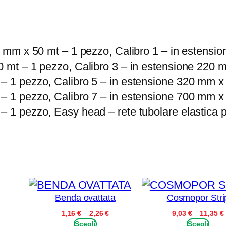
n
t
€
i
a
t
0 mm x 50 mt – 1 pezzo, Calibro 1 – in estensi
3
à
 mt – 1 pezzo, Calibro 3 – in estensione 220 m
5
 1 pezzo, Calibro 5 – in estensione 320 mm x 5
,
 1 pezzo, Calibro 7 – in estensione 700 mm x 2
7
 1 pezzo, Easy head – rete tubolare elastica pe
2
€
Benda ovattata
Cosmopor Stri
Fascia
Fascia
1,16
€
–
2,26
€
9,03
€
–
11,35
€
di
di
Scegli
Scegli