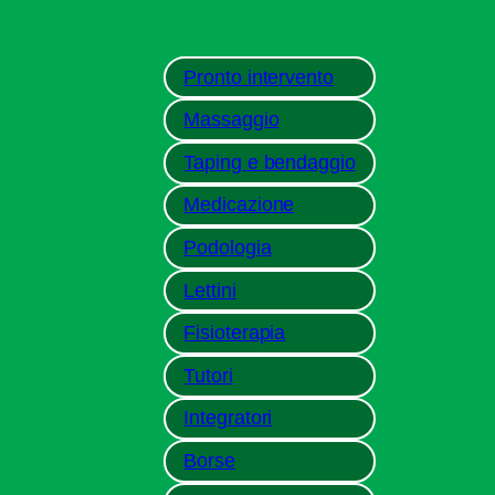
Pronto intervento
Massaggio
Taping e bendaggio
Medicazione
Podologia
Lettini
Fisioterapia
Tutori
Integratori
Borse