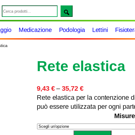
S
e
a
ggio
Medicazione
Podologia
Lettini
Fisiote
r
c
tica
h
Rete elastica
F
9,43
€
–
35,72
€
a
Rete elastica per la contenzione di
s
può essere utilizzata per ogni part
c
Misure
i
a
R