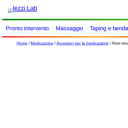
Vai
al
contenuto
Pronto intervento
Massaggio
Taping e benda
Home
/
Medicazione
/
Accessori per la medicazione
/ Rete elas