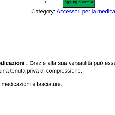
−
+
Aggiungi al carrello
d
e
Category:
Accessori per la medic
i
t
p
e
r
e
e
l
z
a
z
s
o
t
edicazioni .
Grazie alla sua versatilità può ess
:
i
 una tenuta priva di compressione.
d
c
a
 medicazioni e fasciature.
a
9
q
,
u
4
a
3