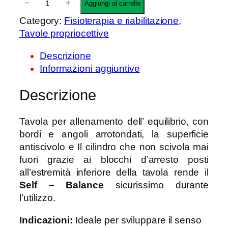
−
+
Aggiungi al carrello
E
Category:
Fisioterapia e riabilitazione
, 
L
Tavole propriocettive
F
–
Descrizione
B
Informazioni aggiuntive
A
L
Descrizione
A
N
Tavola per allenamento dell’ equilibrio, con
C
bordi e angoli arrotondati, la superficie
E
antiscivolo e Il cilindro che non scivola mai
–
fuori grazie ai blocchi d’arresto posti
F
all’estremità inferiore della tavola rende il
R
Self – Balance
sicurissimo durante
4
l’utilizzo.
9
4
Indicazioni:
Ideale per sviluppare il senso
q