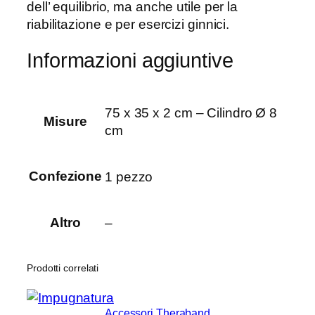
dell’ equilibrio, ma anche utile per la
u
riabilitazione e per esercizi ginnici.
a
n
Informazioni aggiuntive
t
i
t
75 x 35 x 2 cm – Cilindro Ø 8
à
Misure
cm
Confezione
1 pezzo
Altro
–
Prodotti correlati
Accessori Theraband