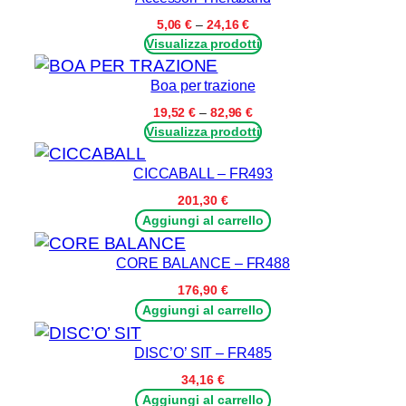
Fascia
5,06
€
–
24,16
€
di
Visualizza prodotti
prezzo:
da
Boa per trazione
5,06 €
a
Fascia
19,52
€
–
82,96
€
24,16 €
di
Visualizza prodotti
prezzo:
da
CICCABALL – FR493
19,52 €
a
201,30
€
82,96 €
Aggiungi al carrello
CORE BALANCE – FR488
176,90
€
Aggiungi al carrello
DISC’O’ SIT – FR485
34,16
€
Aggiungi al carrello