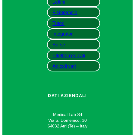
Lettini
Fisioterapia
Tutori
Integratori
Borse
Ellettromedicali
Articoli vari
DATI AZIENDALI
Medical Lab Srl
Via S. Domenico, 30
64032 Atri (Te) – Italy