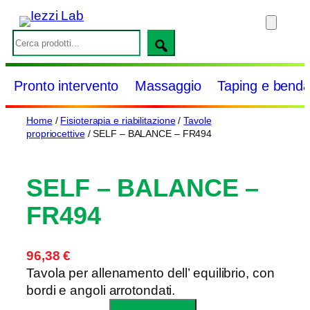
Vai
al
S
contenuto
e
a
Pronto intervento
Massaggio
Taping e benda
r
c
Home
/
Fisioterapia e riabilitazione
/
Tavole
h
propriocettive
/ SELF – BALANCE – FR494
SELF – BALANCE –
FR494
96,38
€
Tavola per allenamento dell’ equilibrio, con
bordi e angoli arrotondati.
S