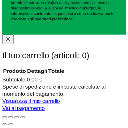
pubblicità sanitaria relativa ai dispositivi medici e medico-
diagnostici in vitro, e ai presidi medico-chirurgici, le
informazioni contenute in questo sito sono esclusivamente
riservate agli operatori professionali.
Il tuo carrello
(articoli: 0)
Prodotto
Dettagli
Totale
Subtotale
0,00 €
Prodotti
Spese di spedizione e imposte calcolate al
momento del pagamento.
nel
Visualizza il mio carrello
carrello
Vai al pagamento