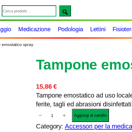
S
e
a
ggio
Medicazione
Podologia
Lettini
Fisiote
r
c
 emostatico spray
h
Tampone emos
15,86
€
Tampone emostatico ad uso locale
ferite, tagli ed abrasioni disinfetta
T
−
+
Aggiungi al carrello
a
Category:
Accessori per la medic
m