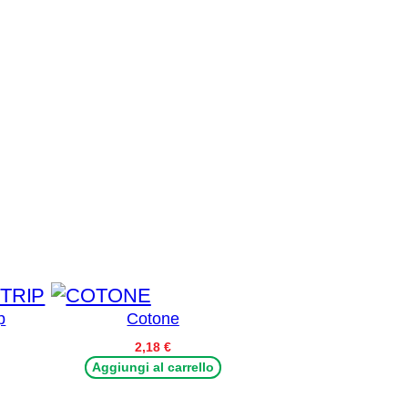
p
Cotone
Fascia
2,18
€
di
Aggiungi al carrello
prezzo:
da