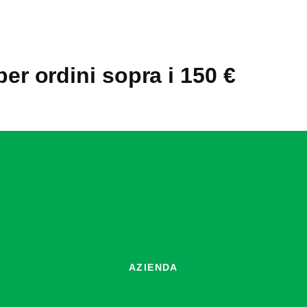
8,85 €
1,16 €
a
a
12,08 €
2,26 €
per ordini sopra i 150 €
AZIENDA