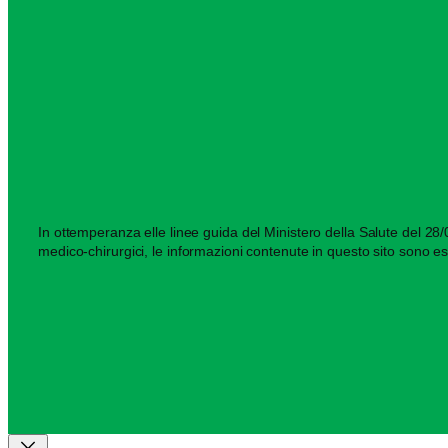
In ottemperanza elle linee guida del Ministero della Salute del 28/03
medico-chirurgici, le informazioni contenute in questo sito sono es