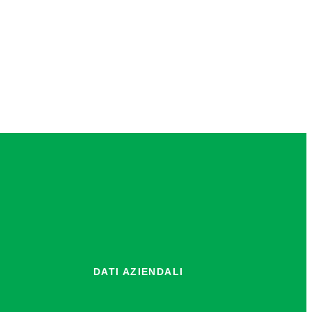
9,03 €
a
11,35 €
DATI AZIENDALI