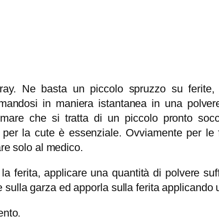
p
o
n
e
e
m
. Ne basta un piccolo spruzzo su ferite, tagl
o
mandosi in maniera istantanea in una polvere 
s
rmare che si tratta di un piccolo pronto socc
t
 per la cute è essenziale. Ovviamente per le f
a
are solo al medico.
t
la ferita, applicare una quantità di polvere suffi
i
sulla garza ed apporla sulla ferita applicando 
c
o
ento.
s