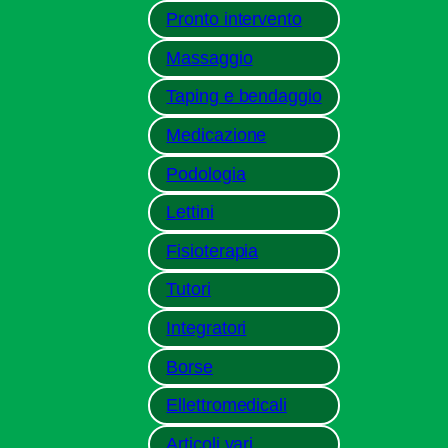
Pronto intervento
Massaggio
Taping e bendaggio
Medicazione
Podologia
Lettini
Fisioterapia
Tutori
Integratori
Borse
Ellettromedicali
Articoli vari