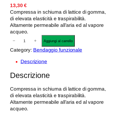
13,30
€
Compressa in schiuma di lattice di gomma,
di elevata elasticità e traspirabilità.
Altamente permeabile all’aria ed al vapore
acqueo.
T
−
+
Aggiungi al carrello
B
Category:
Bendaggio funzionale
0
7
Descrizione
8
–
Descrizione
S
C
Compressa in schiuma di lattice di gomma,
H
di elevata elasticità e traspirabilità.
I
Altamente permeabile all’aria ed al vapore
U
acqueo.
M
A