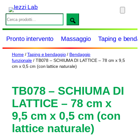
Vai
al
S
contenuto
e
a
Pronto intervento
Massaggio
Taping e benda
r
c
Home
/
Taping e bendaggio
/
Bendaggio
h
funzionale
/ TB078 – SCHIUMA DI LATTICE – 78 cm x 9,5
cm x 0,5 cm (con lattice naturale)
TB078 – SCHIUMA DI
LATTICE – 78 cm x
9,5 cm x 0,5 cm (con
lattice naturale)