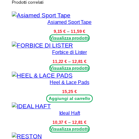
Prodotti correlati
D
I
L
Asiamed Sport Tape
A
Fascia
9,15
€
–
11,59
€
T
di
Visualizza prodotti
prezzo:
T
da
Forbice di Lister
I
9,15 €
C
a
Fascia
11,22
€
–
12,81
€
11,59 €
di
E
Visualizza prodotti
prezzo:
–
da
Heel & Lace Pads
7
11,22 €
a
8
15,25
€
12,81 €
Aggiungi al carrello
c
m
Ideal Haft
x
Fascia
9
10,37
€
–
12,81
€
di
Visualizza prodotti
,
prezzo:
5