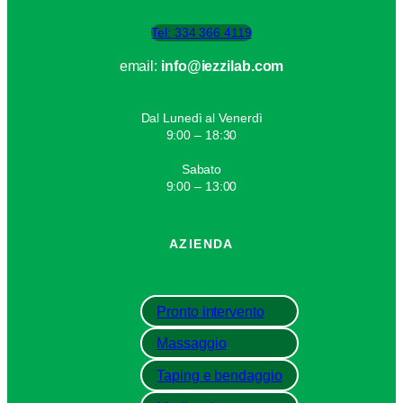
c
e
Tel: 334 366 4119
n
email:
info@iezzilab.com
a
t
u
Dal Lunedì al Venerdì
r
9:00 – 18:30
a
Sabato
l
9:00 – 13:00
e
)
AZIENDA
q
u
a
Pronto intervento
n
t
Massaggio
i
Taping e bendaggio
t