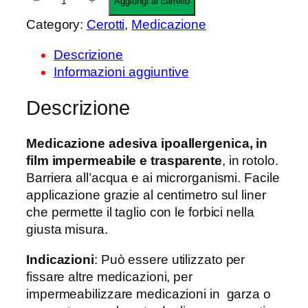
−
+
Aggiungi al carrello
d
e
Category:
Cerotti
, 
Medicazione
i
g
p
a
Descrizione
r
d
Informazioni aggiuntive
e
e
z
r
Descrizione
z
m
o
R
Medicazione adesiva ipoallergenica, in
:
o
film impermeabile e trasparente
, in rotolo.
d
l
Barriera all’acqua e ai microrganismi. Facile
a
l
applicazione grazie al centimetro sul liner
6
q
che permette il taglio con le forbici nella
3
u
giusta misura.
,
a
2
n
Indicazioni
: Può essere utilizzato per
8
t
fissare altre medicazioni, per
i
impermeabilizzare medicazioni in garza o
€
t