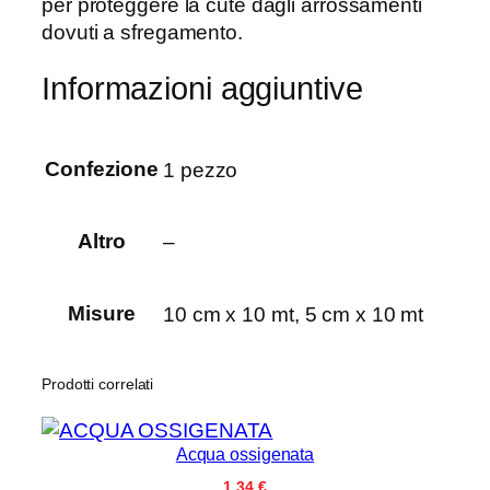
per proteggere la cute dagli arrossamenti
a
à
dovuti a sfregamento.
8
4
Informazioni aggiuntive
,
8
8
Confezione
1 pezzo
€
Altro
–
Misure
10 cm x 10 mt, 5 cm x 10 mt
Prodotti correlati
Acqua ossigenata
1,34
€