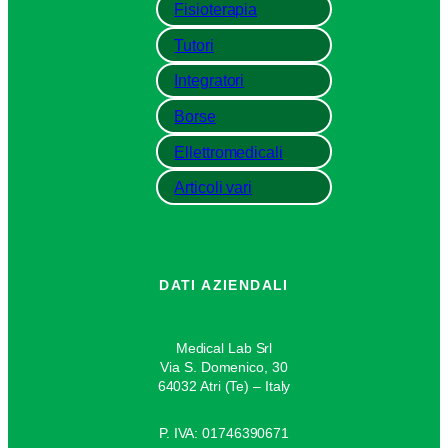
Fisioterapia
Tutori
Integratori
Borse
Ellettromedicali
Articoli vari
DATI AZIENDALI
Medical Lab Srl
Via S. Domenico, 30
64032 Atri (Te) – Italy
P. IVA: 01746390671