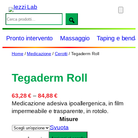
Vai
al
S
contenuto
e
a
Pronto intervento
Massaggio
Taping e benda
r
c
Home
/
Medicazione
/
Cerotti
/ Tegaderm Roll
h
Tegaderm Roll
F
63,28
€
–
84,88
€
a
Medicazione adesiva ipoallergenica, in film
s
impermeabile e trasparente, in rotolo.
c
Misure
i
Svuota
a
T