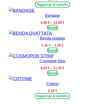
Aggiungi al carrello
Bandage
Fascia
8,85
€
–
12,08
€
di
Scegli
prezzo:
da
Benda ovattata
8,85 €
a
Fascia
1,16
€
–
2,26
€
12,08 €
di
Scegli
prezzo:
da
Cosmopor Strip
1,16 €
a
Fascia
9,03
€
–
11,35
€
2,26 €
di
Scegli
prezzo:
da
Cotone
9,03 €
a
2,18
€
11,35 €
Aggiungi al carrello