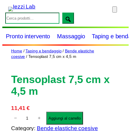
Vai
al
S
contenuto
e
a
Pronto intervento
Massaggio
Taping e benda
r
c
Home
/
Taping e bendaggio
/
Bende elastiche
h
coesive
/ Tensoplast 7,5 cm x 4,5 m
Tensoplast 7,5 cm x
4,5 m
11,41
€
T
−
+
Aggiungi al carrello
e
Category:
Bende elastiche coesive
n