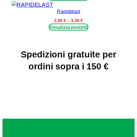
prezzo:
u
da
Rapidelast
a
3,05 €
a
Fascia
2,56
€
–
3,36
€
n
4,82 €
di
Visualizza prodotti
t
prezzo:
i
da
2,56 €
t
a
à
Spedizioni gratuite per
3,36 €
ordini sopra i 150 €