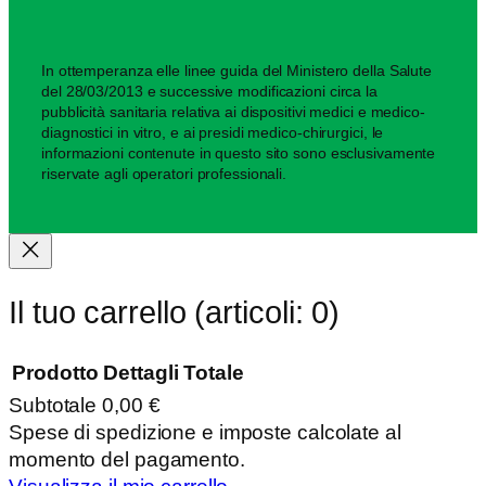
In ottemperanza elle linee guida del Ministero della Salute
del 28/03/2013 e successive modificazioni circa la
pubblicità sanitaria relativa ai dispositivi medici e medico-
diagnostici in vitro, e ai presidi medico-chirurgici, le
informazioni contenute in questo sito sono esclusivamente
riservate agli operatori professionali.
Il tuo carrello
(articoli: 0)
Prodotto
Dettagli
Totale
Subtotale
0,00 €
Prodotti
Spese di spedizione e imposte calcolate al
momento del pagamento.
nel