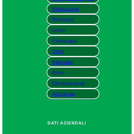
Medicazione
Podologia
Lettini
Fisioterapia
Tutori
Integratori
Borse
Ellettromedicali
Articoli vari
DATI AZIENDALI