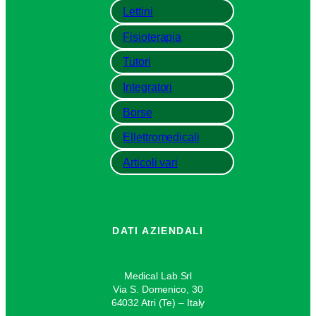
Lettini
Fisioterapia
Tutori
Integratori
Borse
Ellettromedicali
Articoli vari
DATI AZIENDALI
Medical Lab Srl
Via S. Domenico, 30
64032 Atri (Te) – Italy