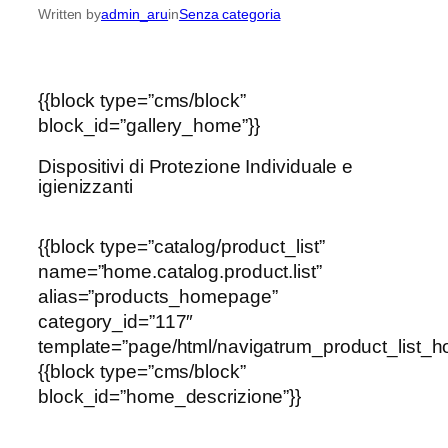
Written by
admin_aru
in
Senza categoria
{{block type=”cms/block”
block_id=”gallery_home”}}
Dispositivi di Protezione Individuale e
igienizzanti
{{block type=”catalog/product_list”
name=”home.catalog.product.list”
alias=”products_homepage”
category_id=”117″
template=”page/html/navigatrum_product_list_h
{{block type=”cms/block”
block_id=”home_descrizione”}}