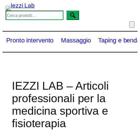
Vai
al
S
contenuto
e
a
r
Pronto intervento
Massaggio
Taping e benda
c
h
IEZZI LAB – Articoli
professionali per la
medicina sportiva e
fisioterapia