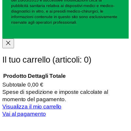
del 28/03/2013 e successive modificazioni circa la
pubblicità sanitaria relativa ai dispositivi medici e medico-
diagnostici in vitro, e ai presidi medico-chirurgici, le
informazioni contenute in questo sito sono esclusivamente
riservate agli operatori professionali.
Il tuo carrello
(articoli: 0)
Prodotto
Dettagli
Totale
Subtotale
0,00 €
Prodotti
Spese di spedizione e imposte calcolate al
momento del pagamento.
nel
Visualizza il mio carrello
carrello
Vai al pagamento