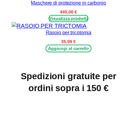
Maschere di protezione in carbonio
e
9,88 €
i
a
445,00
€
82,68 €
n
Visualizza prodotti
c
Rasoio per tricotomia
a
r
35,99
€
Aggiungi al carrello
b
o
n
i
Spedizioni gratuite per
o
ordini sopra i 150 €
p
e
r
i
l
n
a