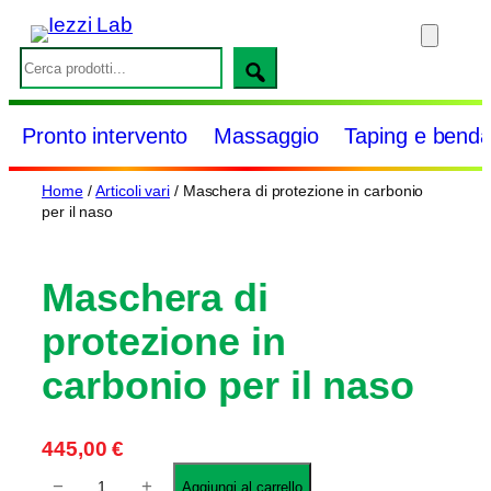
Vai
al
S
contenuto
e
a
Pronto intervento
Massaggio
Taping e benda
r
c
Home
/
Articoli vari
/ Maschera di protezione in carbonio
h
per il naso
Maschera di
protezione in
carbonio per il naso
445,00
€
M
−
+
Aggiungi al carrello