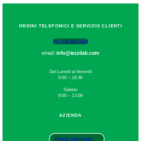
s
o
q
ORDINI TELEFONICI E SERVIZIO CLIENTI
u
a
Tel: 334 366 4119
n
t
email:
info@iezzilab.com
i
t
Dal Lunedì al Venerdì
à
9:00 – 18:30
Sabato
9:00 – 13:00
AZIENDA
Pronto intervento