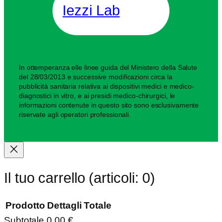
Iezzi Lab
In ottemperanza elle linee guida del Ministero della Salute
del 28/03/2013 e successive modificazioni circa la
pubblicità sanitaria relativa ai dispositivi medici e medico-
diagnostici in vitro, e ai presidi medico-chirurgici, le
informazioni contenute in questo sito sono esclusivamente
riservate agli operatori professionali.
Il tuo carrello
(articoli: 0)
Prodotto
Dettagli
Totale
Subtotale
0,00 €