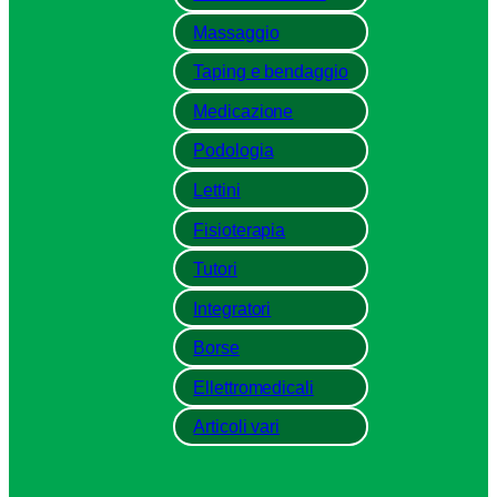
Massaggio
Taping e bendaggio
Medicazione
Podologia
Lettini
Fisioterapia
Tutori
Integratori
Borse
Ellettromedicali
Articoli vari