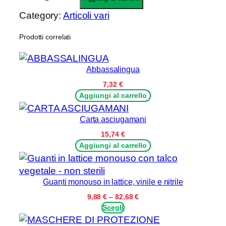
a
Category:
Articoli vari
s
c
Prodotti correlati
h
e
r
Abbassalingua
a
7,32
€
d
Aggiungi al carrello
i
p
Carta asciugamani
r
15,74
€
o
Aggiungi al carrello
t
e
z
Guanti monouso in lattice, vinile e nitrile
i
Fascia
9,88
€
–
82,68
€
o
di
Scegli
prezzo:
n
da