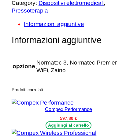
Category:
Dispositivi elettromedicali
, 
r
Pressoterapia
m
a
Informazioni aggiuntive
t
e
Informazioni aggiuntive
c
3
–
Normatec 3, Normatec Premier –
T
opzione
WiFi, Zaino
u
t
o
Prodotti correlati
r
e
Compex Performance
G
a
597,80
€
Aggiungi al carrello
m
b