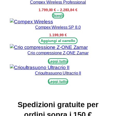
Compex Wireless Professional
a
Fascia
1.799,00
€
–
2.283,84
€
S
di
Scegli
i
prezzo:
n
da
Compex Wireless SP 8.0
1.799,00 €
g
a
1.199,99
€
o
2.283,84 €
Aggiungi al carrello
l
o
Crio compressione Z-ONE Zamar
–
Leggi tutto
T
a
Crioultrasuono Ultracrio II
l
l
Leggi tutto
q
u
a
Spedizioni gratuite per
n
ordini sopra i 150 €
t