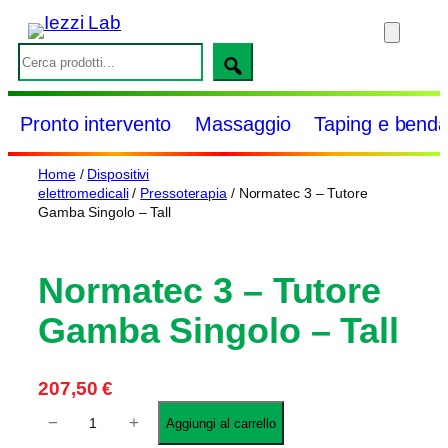
Vai
al
S
contenuto
e
a
Pronto intervento
Massaggio
Taping e benda
r
c
Home
/
Dispositivi
h
elettromedicali
/
Pressoterapia
/ Normatec 3 – Tutore
Gamba Singolo – Tall
Normatec 3 – Tutore
Gamba Singolo – Tall
207,50
€
N
−
+
Aggiungi al carrello
o