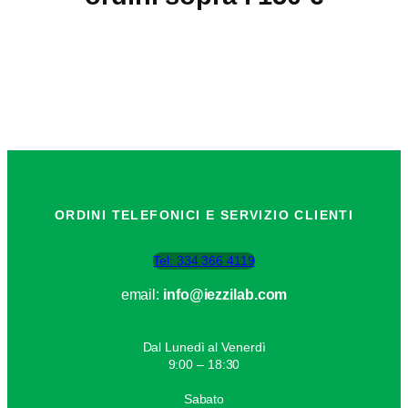
i
t
à
ORDINI TELEFONICI E SERVIZIO CLIENTI
Tel: 334 366 4119
email:
info@iezzilab.com
Dal Lunedì al Venerdì
9:00 – 18:30
Sabato